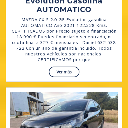
Evolution Gasolina
MAZDA
AUTOMATICO
CX
MAZDA CX 5 2.0 GE Evolution gasolina
5
AUTOMATICO Año 2021 122.328 Kms.
CERTIFICADOS por Precio sujeto a financiación
2.0
18.990 € Puedes financiarlo sin entrada, ni
GE
cuota final a 327 € mensuales . Daniel 632 538
722 Con un año de garantía incluido. Todos
Evolutio
nuestros vehículos son nacionales,
Gasolina
CERTIFICAMOS por que
AUTOMA
Read
Ver más
More