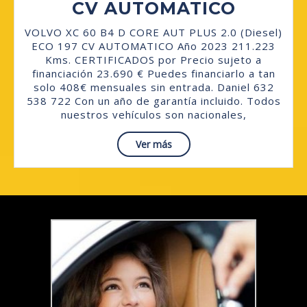
VOLVO
CV AUTOMATICO
XC
VOLVO XC 60 B4 D CORE AUT PLUS 2.0 (Diesel)
60
ECO 197 CV AUTOMATICO Año 2023 211.223
Kms. CERTIFICADOS por Precio sujeto a
B4
financiación 23.690 € Puedes financiarlo a tan
CORE
solo 408€ mensuales sin entrada. Daniel 632
538 722 Con un año de garantía incluido. Todos
PLUS
nuestros vehículos son nacionales,
2.0
Read
Ver más
(Diesel
More
ECO
197
CV
AUTOM