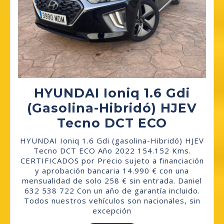
HYUNDAI Ioniq 1.6 Gdi
(gasolina-Hibridó) HJEV
HYUNDA
Tecno DCT ECO
Ioniq
HYUNDAI Ioniq 1.6 Gdi (gasolina-Hibridó) HJEV
1.6
Tecno DCT ECO Año 2022 154.152 Kms.
CERTIFICADOS por Precio sujeto a financiación
Gdi
y aprobación bancaria 14.990 € con una
(gasoli
mensualidad de solo 258 € sin entrada. Daniel
632 538 722 Con un año de garantía incluido.
Hibridó)
Todos nuestros vehículos son nacionales, sin
HJEV
excepción