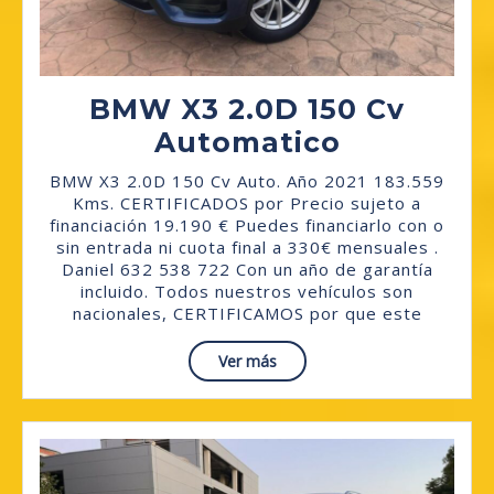
BMW X3 2.0D 150 Cv
BMW
Automatico
X3
BMW X3 2.0D 150 Cv Auto. Año 2021 183.559
2.0D
Kms. CERTIFICADOS por Precio sujeto a
financiación 19.190 € Puedes financiarlo con o
150
sin entrada ni cuota final a 330€ mensuales .
Cv
Daniel 632 538 722 Con un año de garantía
incluido. Todos nuestros vehículos son
Automati
nacionales, CERTIFICAMOS por que este
Read
Ver más
More