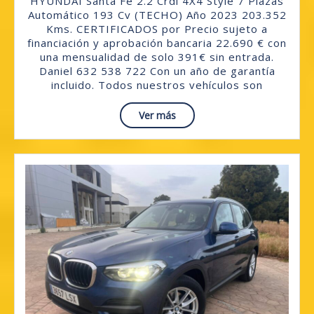
HYUNDAI Santa Fe 2.2 Crdi 4X4 Style 7 Plazas
Fe
Automático 193 Cv (TECHO) Año 2023 203.352
Kms. CERTIFICADOS por Precio sujeto a
2.2
financiación y aprobación bancaria 22.690 € con
Crdi
una mensualidad de solo 391€ sin entrada.
Daniel 632 538 722 Con un año de garantía
4X4
incluido. Todos nuestros vehículos son
Style
Read
Ver más
7
More
Plazas
Automátic
193
Cv
(TECHO)