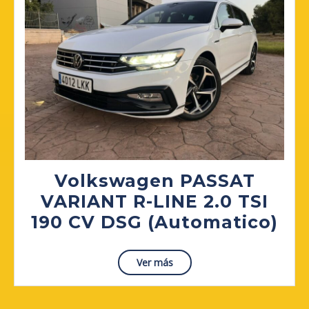
Volkswagen PASSAT
VARIANT R-LINE 2.0 TSI
Vo
190 CV DSG (Automatico)
PA
VA
Read
Ver más
More
R-
LI