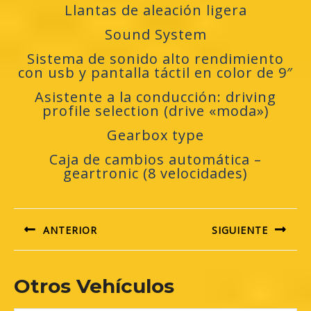
Llantas de aleación ligera
Sound System
Sistema de sonido alto rendimiento
con usb y pantalla táctil en color de 9″
Asistente a la conducción: driving
profile selection (drive «moda»)
Gearbox type
Caja de cambios automática –
geartronic (8 velocidades)
Navegación
de
ANTERIOR
SIGUIENTE
entradas
Previous
Next
Otros Vehículos
post:
post: