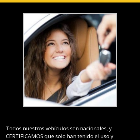
2.0
TSI
190
CV
DS
(A
Todos nuestros vehículos son nacionales, y
CERTIFICAMOS que solo han tenido el uso y