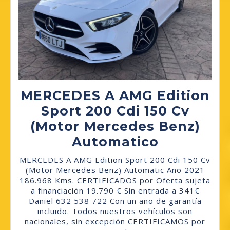
MERCEDES A AMG Edition
Sport 200 Cdi 150 Cv
(Motor Mercedes Benz)
MERCEDE
Automatico
A
MERCEDES A AMG Edition Sport 200 Cdi 150 Cv
AMG
(Motor Mercedes Benz) Automatic Año 2021
186.968 Kms. CERTIFICADOS por Oferta sujeta
Edition
a financiación 19.790 € Sin entrada a 341€
Sport
Daniel 632 538 722 Con un año de garantía
incluido. Todos nuestros vehículos son
200
nacionales, sin excepción CERTIFICAMOS por