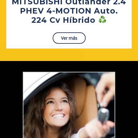
MITSUBISHI Outlander 2.4
PHEV 4-MOTION Auto.
MITSUB
224 Cv Híbrido
Outlan
2.4
Read
Ver más
More
PHEV
4-
MOTIO
Auto.
224
Cv
Híbrid