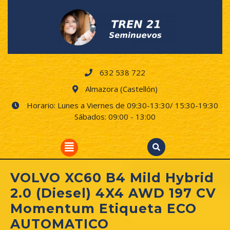
Skip
to
content
632 538 722
Almazora (Castellón)
Horario: Lunes a Viernes de 09:30-13:30/ 15:30-19:30
Sábados: 09:00 - 13:00
Open
Button
VOLVO XC60 B4 Mild Hybrid
2.0 (Diesel) 4X4 AWD 197 CV
Momentum Etiqueta ECO
AUTOMATICO