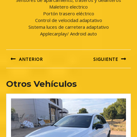
Sensores de aparcamiento, traseros y delanteros
Maletero electrico
Portón trasero eléctrico
Control de velocidad adaptativo
Sistema luces de carretera adaptativo
Applecarplay/ Android auto
Navegación
de
ANTERIOR
SIGUIENTE
entradas
Previous
Next
Otros Vehículos
post:
post: