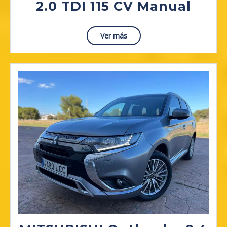
Skod
2.0 TDI 115 CV Manual
Octa
Ambi
Read
Ver más
More
2.0
TDI
115
CV
Manu