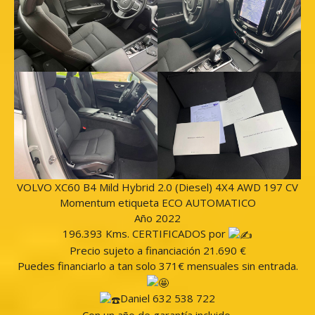
VOLVO XC60 B4 Mild Hybrid 2.0 (Diesel) 4X4 AWD 197 CV
Momentum etiqueta ECO AUTOMATICO
Año 2022
196.393 Kms. CERTIFICADOS por
Precio sujeto a financiación 21.690 €
Puedes financiarlo a tan solo 371€ mensuales sin entrada.
Daniel 632 538 722