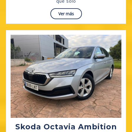
Cdi
que solo
150
Read
Ver más
Cv
More
(Motor
Mercedes
Benz)
Automati
Skoda Octavia Ambition